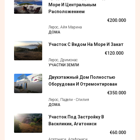
Море И Центральным
Расположением
€200.000
Лерос, Айя Марина
ДОМА
Участок С Видом На Море И Закат
€120.000
Лерос, Дримонас
УЧАСТКИ ЗЕМЛИ
Двухэтажный Дом Полностью
Оборудован И Отремонтирован
€350.000
Лерос, Падели - Спилия
ДОМА
Участок Под Застройку В
Василикии, Агатониси
€60.000
Агатониси, Агафониси