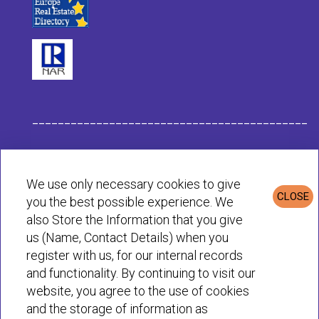
___________________________________________
Данные компании Habit
We use only necessary cookies to give
CLOSE
you the best possible experience. We
Политика конфиденциальности и cookie
also Store the Information that you give
us (Name, Contact Details) when you
register with us, for our internal records
© Habit 2001-2025 All rights reserved
and functionality. By continuing to visit our
website, you agree to the use of cookies
and the storage of information as