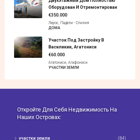
Двухэтажный Дом Полностью
Оборудован И Отремонтирован
€350.000
Лерос, Падели - Спилия
ДОМА
Участок Под Застройку В
Василикии, Агатониси
€60.000
Агатониси, Агафониси
УЧАСТКИ ЗЕМЛИ
Откройте Для Себя Недвижимость На
Наших Островах:
участки земли
(84)