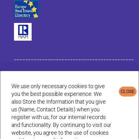
___________________________________________
Данные компании Habit
We use only necessary cookies to give
CLOSE
you the best possible experience. We
Политика конфиденциальности и cookie
also Store the Information that you give
us (Name, Contact Details) when you
register with us, for our internal records
© Habit 2001-2025 All rights reserved
and functionality. By continuing to visit our
website, you agree to the use of cookies