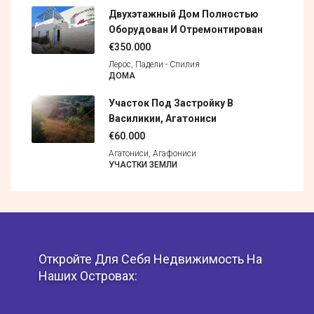
Двухэтажный Дом Полностью
Оборудован И Отремонтирован
€350.000
Лерос, Падели - Спилия
ДОМА
Участок Под Застройку В
Василикии, Агатониси
€60.000
Агатониси, Агафониси
УЧАСТКИ ЗЕМЛИ
Откройте Для Себя Недвижимость На
Наших Островах: