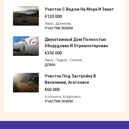
Участок С Видом На Море И Закат
€120.000
Лерос, Дримонас
УЧАСТКИ ЗЕМЛИ
Двухэтажный Дом Полностью
Оборудован И Отремонтирован
€350.000
Лерос, Падели - Спилия
ДОМА
Участок Под Застройку В
Василикии, Агатониси
€60.000
Агатониси, Агафониси
УЧАСТКИ ЗЕМЛИ