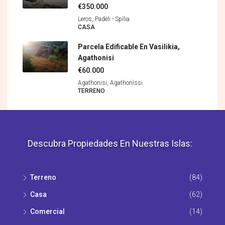
€350.000
Leros, Padèli - Spìlia
CASA
Parcela Edificable En Vasilikia,
Agathonisi
€60.000
Agathonisi, Agathonìssi
TERRENO
Descubra Propiedades En Nuestras Islas:
Terreno
(84)
Casa
(62)
Comercial
(14)