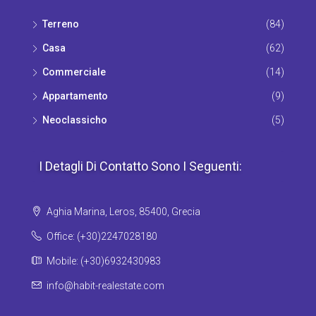
Terrenο
(84)
Casa
(62)
Commerciale
(14)
Appartamento
(9)
Νeoclassicho
(5)
I Detagli Di Contatto Sono I Seguenti:
Aghia Marina, Leros, 85400, Grecia
Office: (+30)2247028180
Mobile: (+30)6932430983
info@habit-realestate.com