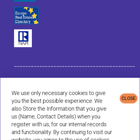
___________________________________________
Dati dell Impresa Habit
We use only necessary cookies to give
CLOSE
you the best possible experience. We
Informativa sulla Privacy e sui Cookie
also Store the Information that you give
us (Name, Contact Details) when you
register with us, for our internal records
© Habit 2001-2025 All rights reserved
and functionality. By continuing to visit our
website, you agree to the use of cookies