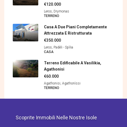
€120.000
Leros, Drymonas
TERRENΟ
Casa A Due Piani Completamente
Attrezzata E Ristrutturata
€350.000
Leros, Padèli - Spìlia
CASA
Terreno Edificabile A Vasilikia,
Agathonisi
€60.000
Agathonisi, Agathonìssi
TERRENΟ
Scoprite Immobili Nelle Nostre Isole