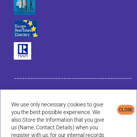
___________________________________________
Данные компании Habit
We use only necessary cookies to give
CLOSE
you the best possible experience. We
Политика конфиденциальности и cookie
also Store the Information that you give
us (Name, Contact Details) when you
register with us, for our internal records