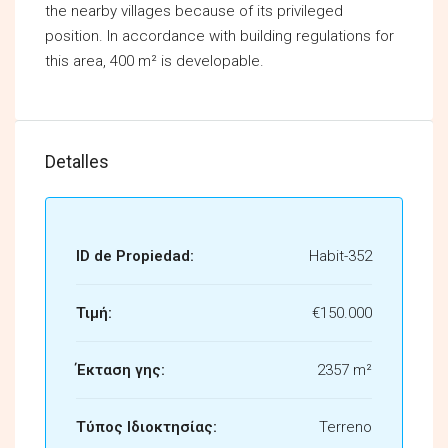
the nearby villages because of its privileged
position. In accordance with building regulations for
this area, 400 m² is developable.
Detalles
ID de Propiedad:
Habit-352
Τιμή:
€150.000
Έκταση γης:
2357 m²
Τύπος Ιδιοκτησίας:
Terreno