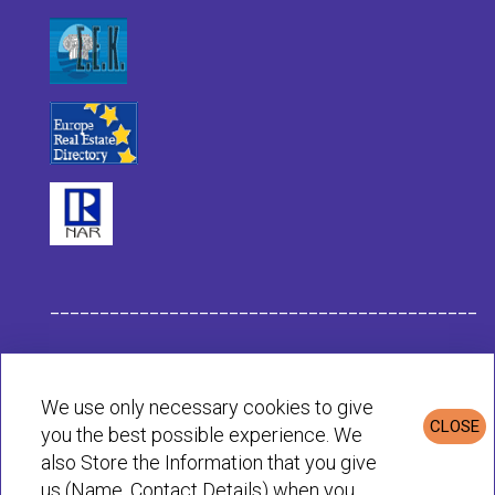
___________________________________________
Datos de la Empresa Habit
We use only necessary cookies to give
CLOSE
you the best possible experience. We
Política de Privacidad & Cookies
also Store the Information that you give
us (Name, Contact Details) when you