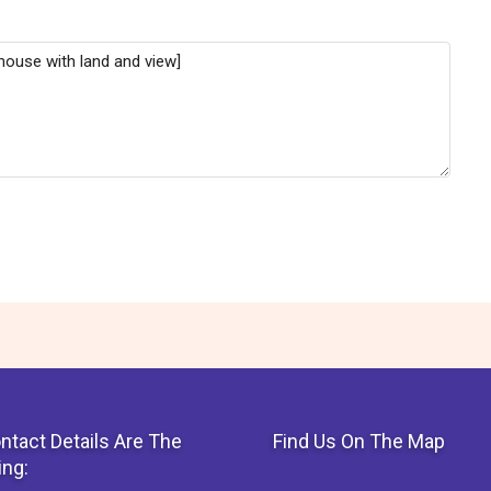
ntact Details Are The
Find Us On The Map
ing: