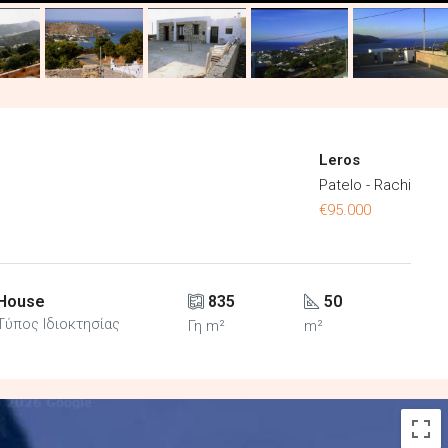
Leros
Patelo - Rachi
€95.000
House
835
50
Τύπος Ιδιοκτησίας
Γη m²
m²