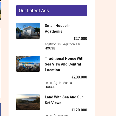
Our Latest Ads
Small House In
Agathonisi
€27.000
Agathonissi, Agathonìssi
HOUSE
Traditional House With
Sea View And Central
Location
€200.000
Leros, Aghia Marina
HOUSE
Land With Sea And Sun
Set Views
€120.000
Leros, Drymonas