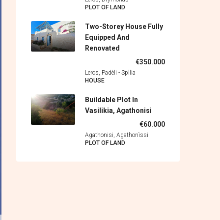
PLOT OF LAND
Two-Storey House Fully
Equipped And
Renovated
€350.000
Leros, Padèli - Spìlia
HOUSE
Buildable Plot In
Vasilikia, Agathonisi
€60.000
Agathonisi, Agathonìssi
PLOT OF LAND