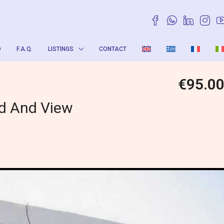
O
F.A.Q.
LISTINGS
CONTACT
€95.0
nd And View