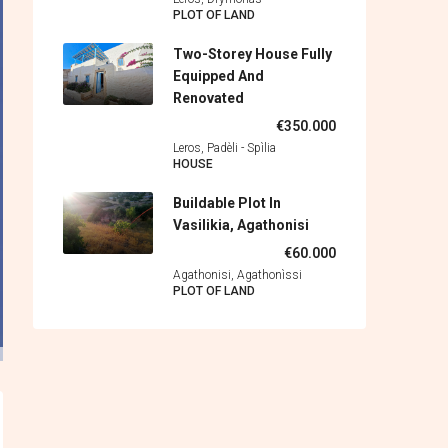
PLOT OF LAND
Two-Storey House Fully
Equipped And
Renovated
€350.000
Leros, Padèli - Spìlia
HOUSE
Buildable Plot In
Vasilikia, Agathonisi
€60.000
Agathonisi, Agathonìssi
PLOT OF LAND