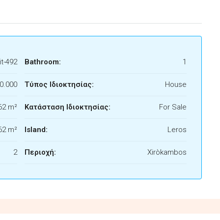
t-492
Bathroom:
1
0.000
Τύπος Ιδιοκτησίας:
House
62 m²
Κατάσταση Ιδιοκτησίας:
For Sale
62 m²
Island:
Leros
2
Περιοχή:
Xiròkambos