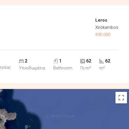
Leros
Xiròkambos
€90.000
2
1
62
62
τησίας
Υπνοδωμάτια
Bathroom
Γη m²
m²