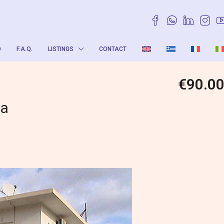
O
F.A.Q.
LISTINGS
CONTACT
€90.0
ea