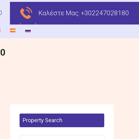
Καλέστε Μας:
+302247028180
00
Property Search