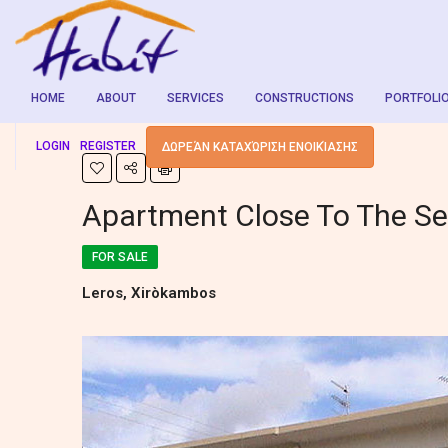
HOME
ABOUT
SERVICES
CONSTRUCTIONS
PORTFOLI
LOGIN
REGISTER
ΔΩΡΕΆΝ ΚΑΤΑΧΏΡΙΣΗ ΕΝΟΙΚΊΑΣΗΣ
Apartment Close To The S
FOR SALE
Leros, Xiròkambos