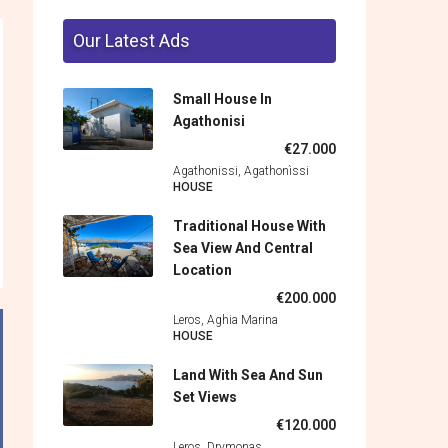
Our Latest Ads
Small House In
Agathonisi
€27.000
Agathonissi, Agathonìssi
HOUSE
Traditional House With
Sea View And Central
Location
€200.000
Leros, Aghia Marina
HOUSE
Land With Sea And Sun
Set Views
€120.000
Leros, Drymonas