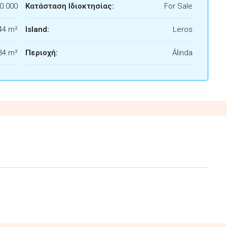
0.000
Κατάσταση Ιδιοκτησίας:
For Sale
44 m²
Island:
Leros
34 m²
Περιοχή:
Álinda