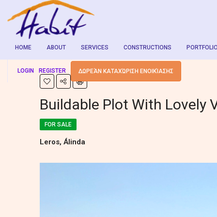
HOME
ABOUT
SERVICES
CONSTRUCTIONS
PORTFOLI
LOGIN
REGISTER
ΔΩΡΕΆΝ ΚΑΤΑΧΏΡΙΣΗ ΕΝΟΙΚΊΑΣΗΣ
Buildable Plot With Lovely 
FOR SALE
Leros, Álinda