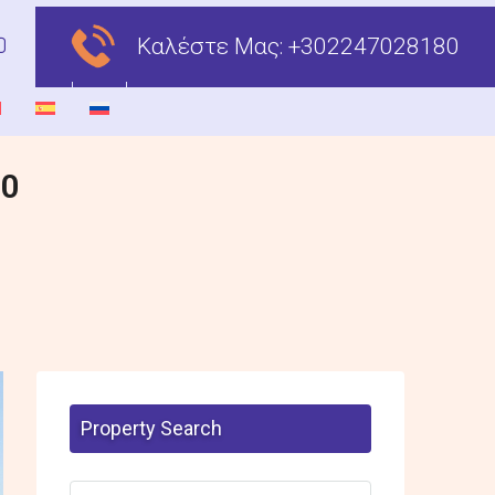
Καλέστε Μας:
+302247028180
00
Property Search