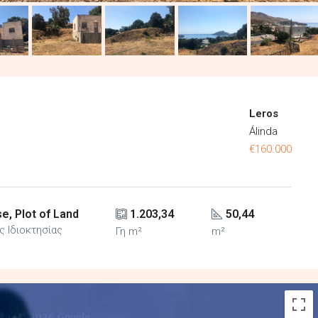
Leros
Álinda
€160.000
e, Plot of Land
1.203,34
50,44
ς Ιδιοκτησίας
Γη m²
m²