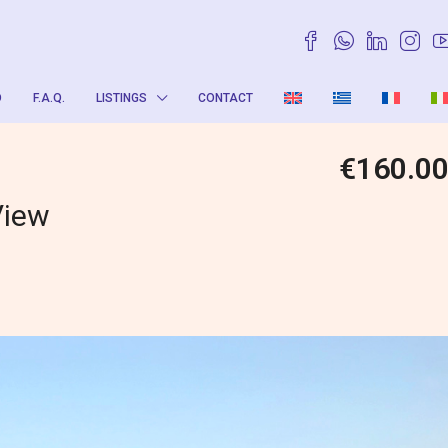
O
F.A.Q.
LISTINGS
CONTACT
€160.0
View