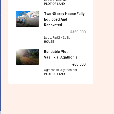
PLOT OF LAND
Two-Storey House Fully
Equipped And
Renovated
€350.000
Leros, Padèli - Spìlia
HOUSE
Buildable Plot In
Vasilikia, Agathonisi
€60.000
Agathonisi, Agathonìssi
PLOT OF LAND