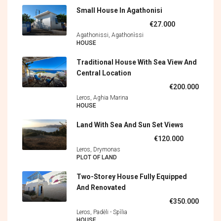
Small House In Agathonisi
€27.000
Agathonissi, Agathonìssi
HOUSE
Traditional House With Sea View And
Central Location
€200.000
Leros, Aghia Marina
HOUSE
Land With Sea And Sun Set Views
€120.000
Leros, Drymonas
PLOT OF LAND
Two-Storey House Fully Equipped
And Renovated
€350.000
Leros, Padèli - Spìlia
HOUSE