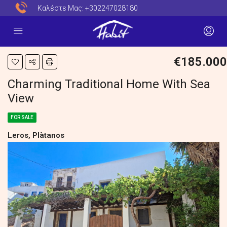
Καλέστε Μας:
+302247028180
€185.000
Charming Traditional Home With Sea
View
FOR SALE
Leros, Plàtanos