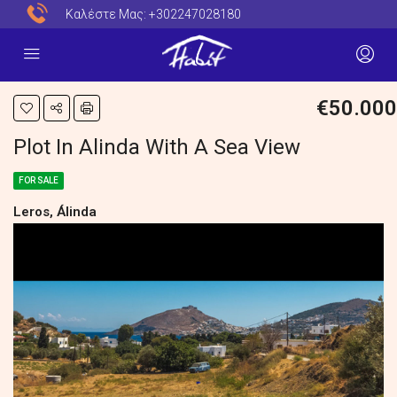
Καλέστε Μας:
+302247028180
€50.000
Plot In Alinda With A Sea View
FOR SALE
Leros, Álinda