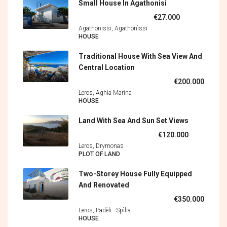
Small House In Agathonisi
€27.000
Agathonissi, Agathonìssi
HOUSE
Traditional House With Sea View And
Central Location
€200.000
Leros, Aghia Marina
HOUSE
Land With Sea And Sun Set Views
€120.000
Leros, Drymonas
PLOT OF LAND
Two-Storey House Fully Equipped
And Renovated
€350.000
Leros, Padèli - Spìlia
HOUSE