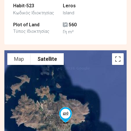
Habit-523
Leros
Κωδικός Ιδιοκτησίας
Island
Plot of Land
560
Τύπος Ιδιοκτησίας
Γη m²
Map
Satellite